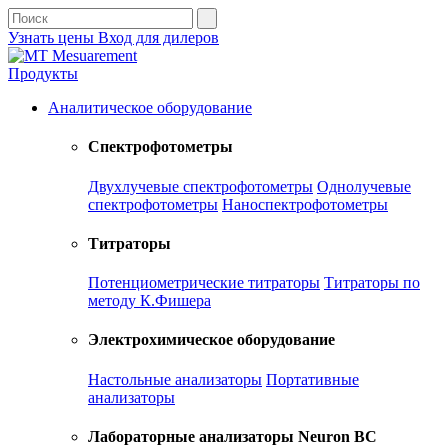
Узнать цены
Вход для дилеров
Продукты
Аналитическое оборудование
Спектрофотометры
Двухлучевые спектрофотометры
Однолучевые
спектрофотометры
Наноспектрофотометры
Титраторы
Потенциометрические титраторы
Титраторы по
методу К.Фишера
Электрохимическое оборудование
Настольные анализаторы
Портативные
анализаторы
Лабораторные анализаторы Neuron BC