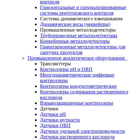
контроля
Горизонтальные и специализированные
системы рентгеновского контроля
Системы динамического взвешивания
Динамические весы (чеквейеры)
Промышленные металлодетекторы
Трубопроводные металлодетекторы
Конвейерные металлодетекторы
Гравитационные металлодетекторы для
сыпучих продуктов
Промышленное аналитическое оборудование
Трансмиттеры
Контроллеры рН и ОВП
Многопараметрические цифровые
контроллеры
Контроллеры кондуктометрические
Контроллеры содержания растворенного
кислорода
Взрывозащищенные контроллеры
Датчики
Датчики рН
Датчики мутности
Датчики ОВП
Датчики удельной электропроводности
Датчики растворенного кислорода