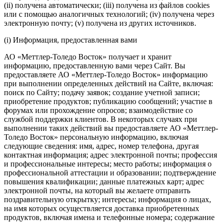
(ii) получена автоматически; (iii) получена из файлов cookies
или с помощью аналогичных технологий; (iv) получена через
электронную почту; (v) получена из других источников.
(i) Информация, предоставленная вами
АО «Меттлер-Толедо Восток» получает и хранит
информацию, предоставленную вами через Сайт. Вы
предоставляете АО «Меттлер-Толедо Восток» информацию
при выполнении определенных действий на Сайте, включая:
поиск по Сайту; подачу заявок; создание учетной записи;
приобретение продуктов; публикацию сообщений; участие в
форумах или прохождение опросов; взаимодействие со
службой поддержки клиентов. В некоторых случаях при
выполнении таких действий вы предоставляете АО «Меттлер-
Толедо Восток» персональную информацию, включая
следующие сведения: имя, адрес, номер телефона, другая
контактная информация; адрес электронной почты; профессия
и профессиональные интересы; место работы; информация о
профессиональной аттестации и образовании; подтверждение
повышения квалификации; данные платежных карт; адрес
электронной почты, на который вы желаете отправить
поздравительную открытку; интересы; информация о лицах,
на имя которых осуществляется доставка приобретенных
продуктов, включая имена и телефонные номера; содержание