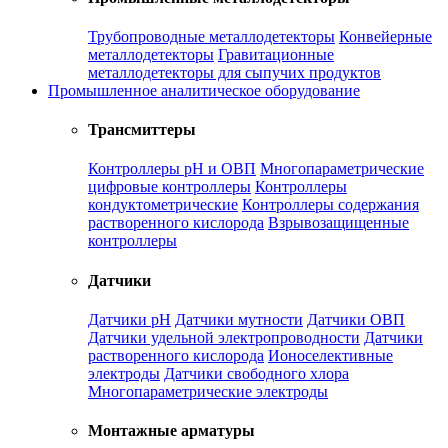
Трубопроводные металлодетекторы
Конвейерные
металлодетекторы
Гравитационные
металлодетекторы для сыпучих продуктов
Промышленное аналитическое оборудование
Трансмиттеры
Контроллеры рН и ОВП
Многопараметрические
цифровые контроллеры
Контроллеры
кондуктометрические
Контроллеры содержания
растворенного кислорода
Взрывозащищенные
контроллеры
Датчики
Датчики рН
Датчики мутности
Датчики ОВП
Датчики удельной электропроводности
Датчики
растворенного кислорода
Ионоселективные
электроды
Датчики свободного хлора
Многопараметрические электроды
Монтажные арматуры