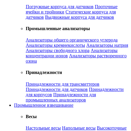
Погружные корпуса для датчиков
Проточные
ячейки и тройники
Статические корпуса для
датчиков
Выдвижные корпуса для датчиков
Промышленные анализаторы
Анализаторы общего органического углерода
Анализаторы кремнекислоты
Анализаторы натрия
Анализаторы свободного хлора
Анализаторы
концентрации ионов
Анализаторы растворенного
озона
Принадлежности
Принадлежности для трансмиттеров
Принадлежности для датчиков
Принадлежности
для корпусов
Принадлежности для
промышленных анализаторов
Промышленное взвешивание
Весы
Настольные весы
Напольные весы
Высокоточные