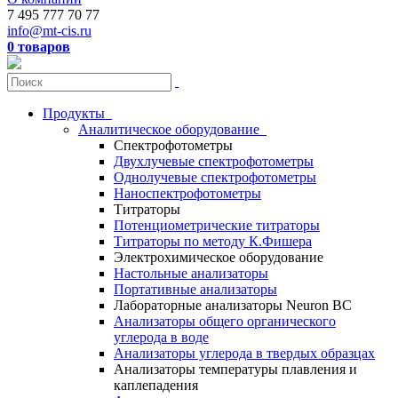
7 495 777 70 77
info@mt-cis.ru
0 товаров
Продукты
Аналитическое оборудование
Спектрофотометры
Двухлучевые спектрофотометры
Однолучевые спектрофотометры
Наноспектрофотометры
Титраторы
Потенциометрические титраторы
Титраторы по методу К.Фишера
Электрохимическое оборудование
Настольные анализаторы
Портативные анализаторы
Лабораторные анализаторы Neuron BC
Анализаторы общего органического
углерода в воде
Анализаторы углерода в твердых образцах
Анализаторы температуры плавления и
каплепадения