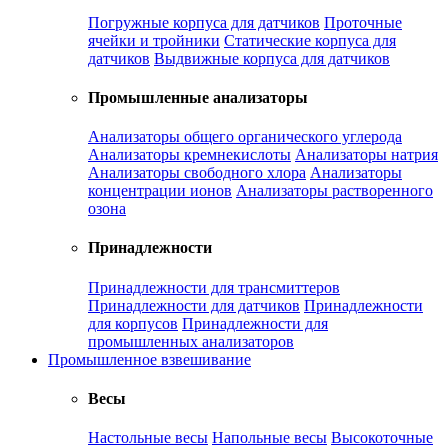
Погружные корпуса для датчиков
Проточные
ячейки и тройники
Статические корпуса для
датчиков
Выдвижные корпуса для датчиков
Промышленные анализаторы
Анализаторы общего органического углерода
Анализаторы кремнекислоты
Анализаторы натрия
Анализаторы свободного хлора
Анализаторы
концентрации ионов
Анализаторы растворенного
озона
Принадлежности
Принадлежности для трансмиттеров
Принадлежности для датчиков
Принадлежности
для корпусов
Принадлежности для
промышленных анализаторов
Промышленное взвешивание
Весы
Настольные весы
Напольные весы
Высокоточные