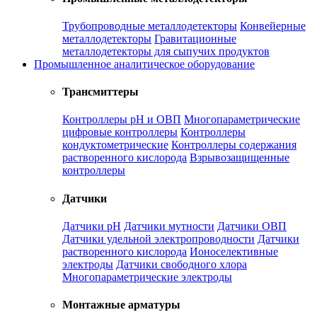
Трубопроводные металлодетекторы
Конвейерные
металлодетекторы
Гравитационные
металлодетекторы для сыпучих продуктов
Промышленное аналитическое оборудование
Трансмиттеры
Контроллеры рН и ОВП
Многопараметрические
цифровые контроллеры
Контроллеры
кондуктометрические
Контроллеры содержания
растворенного кислорода
Взрывозащищенные
контроллеры
Датчики
Датчики рН
Датчики мутности
Датчики ОВП
Датчики удельной электропроводности
Датчики
растворенного кислорода
Ионоселективные
электроды
Датчики свободного хлора
Многопараметрические электроды
Монтажные арматуры