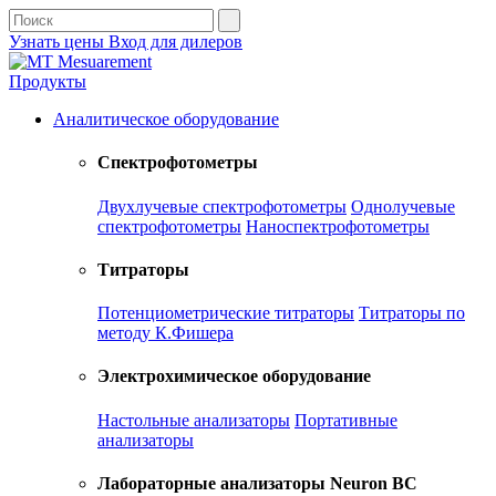
Узнать цены
Вход для дилеров
Продукты
Аналитическое оборудование
Спектрофотометры
Двухлучевые спектрофотометры
Однолучевые
спектрофотометры
Наноспектрофотометры
Титраторы
Потенциометрические титраторы
Титраторы по
методу К.Фишера
Электрохимическое оборудование
Настольные анализаторы
Портативные
анализаторы
Лабораторные анализаторы Neuron BC