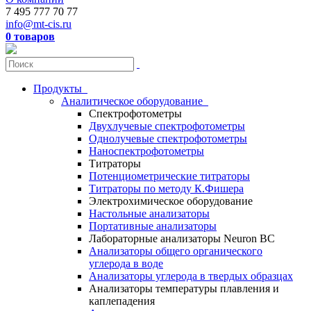
7 495 777 70 77
info@mt-cis.ru
0 товаров
Продукты
Аналитическое оборудование
Спектрофотометры
Двухлучевые спектрофотометры
Однолучевые спектрофотометры
Наноспектрофотометры
Титраторы
Потенциометрические титраторы
Титраторы по методу К.Фишера
Электрохимическое оборудование
Настольные анализаторы
Портативные анализаторы
Лабораторные анализаторы Neuron BC
Анализаторы общего органического
углерода в воде
Анализаторы углерода в твердых образцах
Анализаторы температуры плавления и
каплепадения