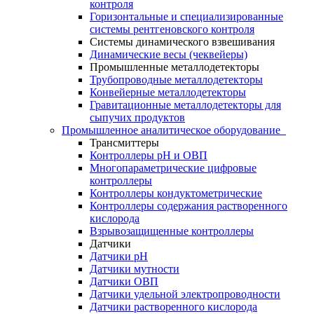
контроля
Горизонтальные и специализированные
системы рентгеновского контроля
Системы динамического взвешивания
Динамические весы (чеквейеры)
Промышленные металлодетекторы
Трубопроводные металлодетекторы
Конвейерные металлодетекторы
Гравитационные металлодетекторы для
сыпучих продуктов
Промышленное аналитическое оборудование
Трансмиттеры
Контроллеры рН и ОВП
Многопараметрические цифровые
контроллеры
Контроллеры кондуктометрические
Контроллеры содержания растворенного
кислорода
Взрывозащищенные контроллеры
Датчики
Датчики рН
Датчики мутности
Датчики ОВП
Датчики удельной электропроводности
Датчики растворенного кислорода