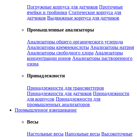
Погружные корпуса для датчиков
Проточные
ячейки и тройники
Статические корпуса для
датчиков
Выдвижные корпуса для датчиков
Промышленные анализаторы
Анализаторы общего органического углерода
Анализаторы кремнекислоты
Анализаторы натрия
Анализаторы свободного хлора
Анализаторы
концентрации ионов
Анализаторы растворенного
озона
Принадлежности
Принадлежности для трансмиттеров
Принадлежности для датчиков
Принадлежности
для корпусов
Принадлежности для
промышленных анализаторов
Промышленное взвешивание
Весы
Настольные весы
Напольные весы
Высокоточные