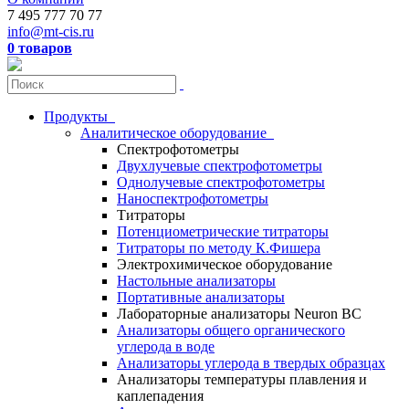
7 495 777 70 77
info@mt-cis.ru
0 товаров
Продукты
Аналитическое оборудование
Спектрофотометры
Двухлучевые спектрофотометры
Однолучевые спектрофотометры
Наноспектрофотометры
Титраторы
Потенциометрические титраторы
Титраторы по методу К.Фишера
Электрохимическое оборудование
Настольные анализаторы
Портативные анализаторы
Лабораторные анализаторы Neuron BC
Анализаторы общего органического
углерода в воде
Анализаторы углерода в твердых образцах
Анализаторы температуры плавления и
каплепадения