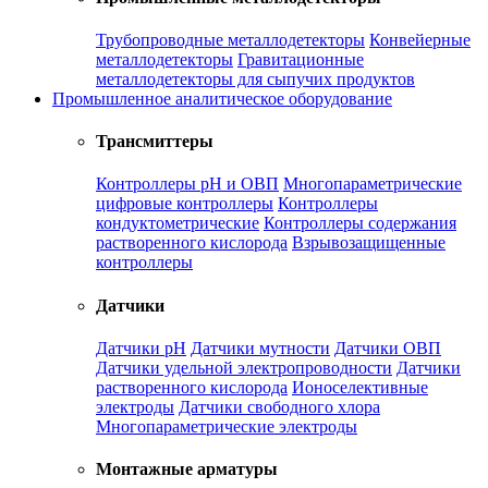
Трубопроводные металлодетекторы
Конвейерные
металлодетекторы
Гравитационные
металлодетекторы для сыпучих продуктов
Промышленное аналитическое оборудование
Трансмиттеры
Контроллеры рН и ОВП
Многопараметрические
цифровые контроллеры
Контроллеры
кондуктометрические
Контроллеры содержания
растворенного кислорода
Взрывозащищенные
контроллеры
Датчики
Датчики рН
Датчики мутности
Датчики ОВП
Датчики удельной электропроводности
Датчики
растворенного кислорода
Ионоселективные
электроды
Датчики свободного хлора
Многопараметрические электроды
Монтажные арматуры