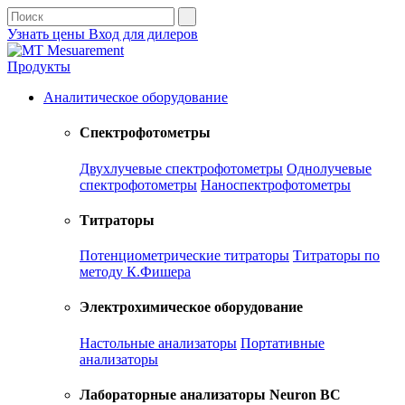
Узнать цены
Вход для дилеров
Продукты
Аналитическое оборудование
Спектрофотометры
Двухлучевые спектрофотометры
Однолучевые
спектрофотометры
Наноспектрофотометры
Титраторы
Потенциометрические титраторы
Титраторы по
методу К.Фишера
Электрохимическое оборудование
Настольные анализаторы
Портативные
анализаторы
Лабораторные анализаторы Neuron BC