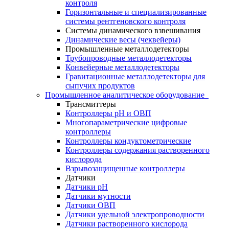
контроля
Горизонтальные и специализированные
системы рентгеновского контроля
Системы динамического взвешивания
Динамические весы (чеквейеры)
Промышленные металлодетекторы
Трубопроводные металлодетекторы
Конвейерные металлодетекторы
Гравитационные металлодетекторы для
сыпучих продуктов
Промышленное аналитическое оборудование
Трансмиттеры
Контроллеры рН и ОВП
Многопараметрические цифровые
контроллеры
Контроллеры кондуктометрические
Контроллеры содержания растворенного
кислорода
Взрывозащищенные контроллеры
Датчики
Датчики рН
Датчики мутности
Датчики ОВП
Датчики удельной электропроводности
Датчики растворенного кислорода