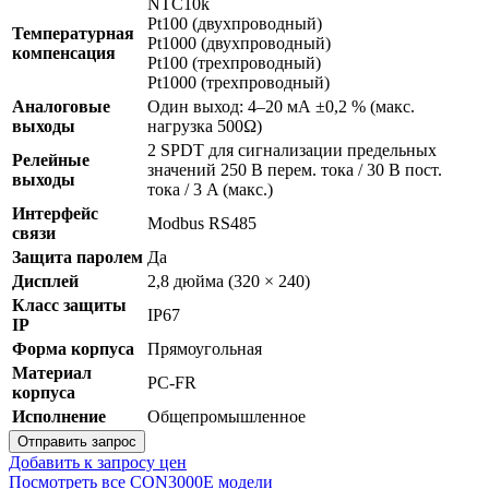
NTC10k
Pt100 (двухпроводный)
Температурная
Pt1000 (двухпроводный)
компенсация
Pt100 (трехпроводный)
Pt1000 (трехпроводный)
Аналоговые
Один выход: 4–20 мА ±0,2 % (макс.
выходы
нагрузка 500Ω)
2 SPDT для сигнализации предельных
Релейные
значений 250 В перем. тока / 30 В пост.
выходы
тока / 3 A (макс.)
Интерфейс
Modbus RS485
связи
Защита паролем
Да
Дисплей
2,8 дюйма (320 × 240)
Класс защиты
IP67
IP
Форма корпуса
Прямоугольная
Материал
PC-FR
корпуса
Исполнение
Общепромышленное
Отправить запрос
Добавить к запросу цен
Посмотреть все CON3000E модели