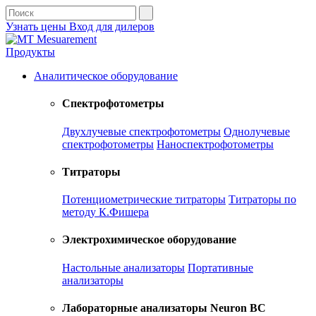
Узнать цены
Вход для дилеров
Продукты
Аналитическое оборудование
Спектрофотометры
Двухлучевые спектрофотометры
Однолучевые
спектрофотометры
Наноспектрофотометры
Титраторы
Потенциометрические титраторы
Титраторы по
методу К.Фишера
Электрохимическое оборудование
Настольные анализаторы
Портативные
анализаторы
Лабораторные анализаторы Neuron BC