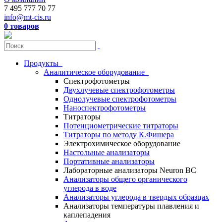
7 495 777 70 77
info@mt-cis.ru
0 товаров
Продукты
Аналитическое оборудование
Спектрофотометры
Двухлучевые спектрофотометры
Однолучевые спектрофотометры
Наноспектрофотометры
Титраторы
Потенциометрические титраторы
Титраторы по методу К.Фишера
Электрохимическое оборудование
Настольные анализаторы
Портативные анализаторы
Лабораторные анализаторы Neuron BC
Анализаторы общего органического
углерода в воде
Анализаторы углерода в твердых образцах
Анализаторы температуры плавления и
каплепадения