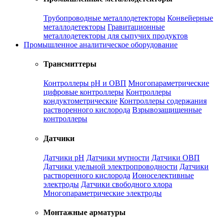
Трубопроводные металлодетекторы
Конвейерные
металлодетекторы
Гравитационные
металлодетекторы для сыпучих продуктов
Промышленное аналитическое оборудование
Трансмиттеры
Контроллеры рН и ОВП
Многопараметрические
цифровые контроллеры
Контроллеры
кондуктометрические
Контроллеры содержания
растворенного кислорода
Взрывозащищенные
контроллеры
Датчики
Датчики рН
Датчики мутности
Датчики ОВП
Датчики удельной электропроводности
Датчики
растворенного кислорода
Ионоселективные
электроды
Датчики свободного хлора
Многопараметрические электроды
Монтажные арматуры