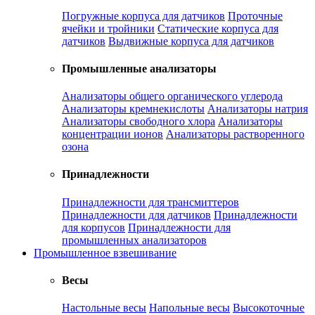
Погружные корпуса для датчиков
Проточные
ячейки и тройники
Статические корпуса для
датчиков
Выдвижные корпуса для датчиков
Промышленные анализаторы
Анализаторы общего органического углерода
Анализаторы кремнекислоты
Анализаторы натрия
Анализаторы свободного хлора
Анализаторы
концентрации ионов
Анализаторы растворенного
озона
Принадлежности
Принадлежности для трансмиттеров
Принадлежности для датчиков
Принадлежности
для корпусов
Принадлежности для
промышленных анализаторов
Промышленное взвешивание
Весы
Настольные весы
Напольные весы
Высокоточные