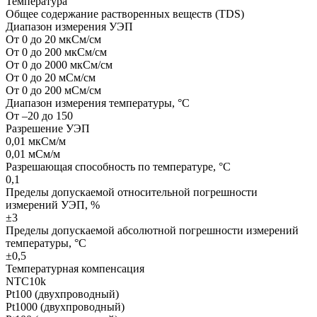
Температура
Общее содержание растворенных веществ (TDS)
Диапазон измерения УЭП
От 0 до 20 мкСм/см
От 0 до 200 мкСм/см
От 0 до 2000 мкСм/см
От 0 до 20 мСм/см
От 0 до 200 мСм/см
Диапазон измерения температуры, °С
От –20 до 150
Разрешение УЭП
0,01 мкСм/м
0,01 мСм/м
Разрешающая способность по температуре, °C
0,1
Пределы допускаемой относительной погрешности
измерений УЭП, %
±3
Пределы допускаемой абсолютной погрешности измерений
температуры, °C
±0,5
Температурная компенсация
NTC10k
Pt100 (двухпроводный)
Pt1000 (двухпроводный)