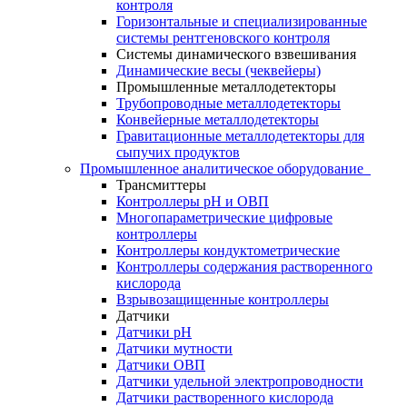
контроля
Горизонтальные и специализированные
системы рентгеновского контроля
Системы динамического взвешивания
Динамические весы (чеквейеры)
Промышленные металлодетекторы
Трубопроводные металлодетекторы
Конвейерные металлодетекторы
Гравитационные металлодетекторы для
сыпучих продуктов
Промышленное аналитическое оборудование
Трансмиттеры
Контроллеры рН и ОВП
Многопараметрические цифровые
контроллеры
Контроллеры кондуктометрические
Контроллеры содержания растворенного
кислорода
Взрывозащищенные контроллеры
Датчики
Датчики рН
Датчики мутности
Датчики ОВП
Датчики удельной электропроводности
Датчики растворенного кислорода